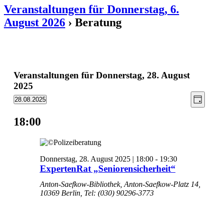
Veranstaltungen für Donnerstag, 6.
August 2026
› Beratung
Veranstaltungen für Donnerstag, 28. August
2025
Ansic
Vera
28.08.2025
Tag
Ansic
Datum
Navig
wählen.
Navi
18:00
Donnerstag, 28. August 2025 | 18:00
-
19:30
ExpertenRat „Seniorensicherheit“
Anton-Saefkow-Bibliothek, Anton-Saefkow-Platz 14,
10369 Berlin, Tel: (030) 90296-3773