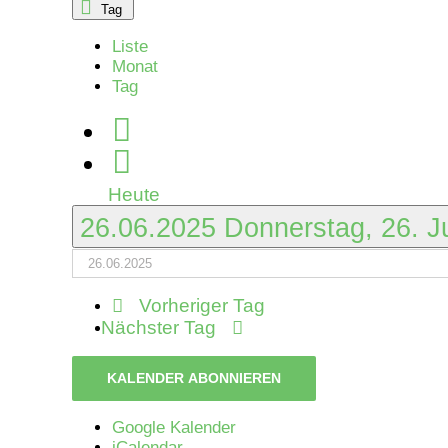
Tag
Juni
Liste
Monat
2025
Tag
Heute
26.06.2025
Donnerstag, 26. J
Vorheriger Tag
Nächster Tag
KALENDER ABONNIEREN
Google Kalender
iCalendar