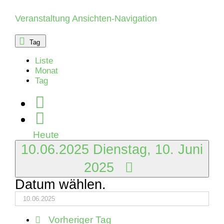
Juni
Veranstaltung Ansichten-Navigation
2025
Tag
Liste
Monat
Tag
Heute
10.06.2025
Dienstag, 10. Juni
2025
Datum wählen.
Vorheriger Tag