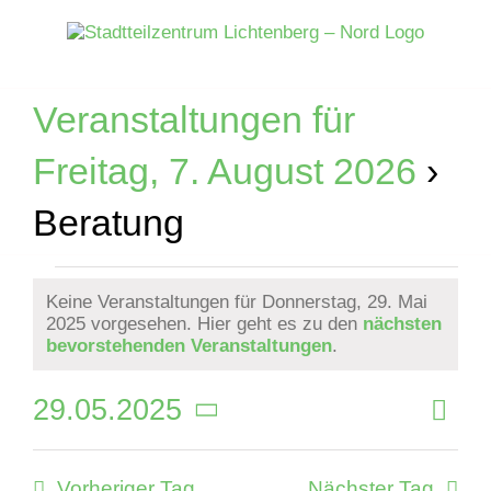
Zum
Inhalt
springen
Veranstaltungen für
Freitag, 7. August 2026
›
Beratung
Veranstaltungen
Keine Veranstaltungen für Donnerstag, 29. Mai
2025 vorgesehen. Hier geht es zu den
nächsten
für
Hinweis
bevorstehenden Veranstaltungen
.
Donnerstag,
29.05.2025
Veran
Tag
Ansich
Ansic
29.
Datum
Naviga
Navig
wählen.
Vorheriger Tag
Nächster Tag