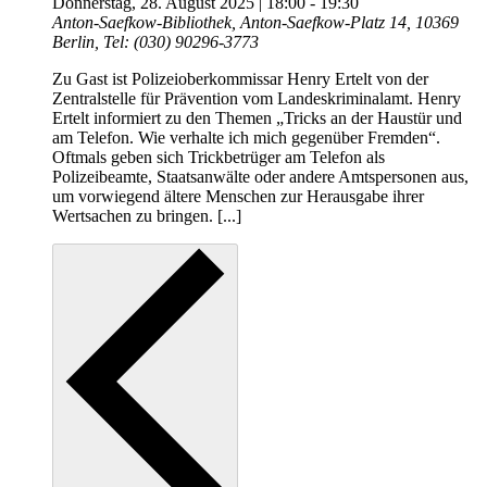
Donnerstag, 28. August 2025 | 18:00
-
19:30
Anton-Saefkow-Bibliothek, Anton-Saefkow-Platz 14, 10369
Berlin, Tel: (030) 90296-3773
Zu Gast ist Polizeioberkommissar Henry Ertelt von der
Zentralstelle für Prävention vom Landeskriminalamt. Henry
Ertelt informiert zu den Themen „Tricks an der Haustür und
am Telefon. Wie verhalte ich mich gegenüber Fremden“.
Oftmals geben sich Trickbetrüger am Telefon als
Polizeibeamte, Staatsanwälte oder andere Amtspersonen aus,
um vorwiegend ältere Menschen zur Herausgabe ihrer
Wertsachen zu bringen. [...]