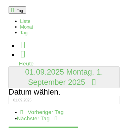
2025
Tag
Liste
Monat
Tag
Heute
01.09.2025
Montag, 1.
September 2025
Datum wählen.
Vorheriger Tag
Nächster Tag